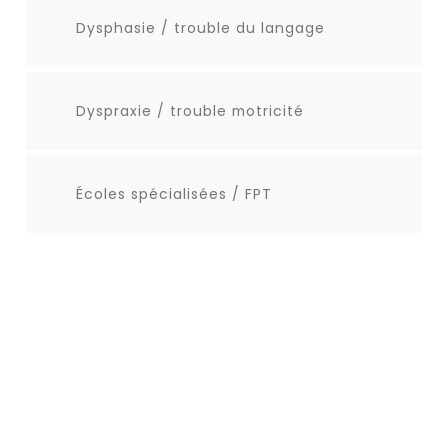
Dysphasie / trouble du langage
Dyspraxie / trouble motricité
Écoles spécialisées / FPT
Matériel adaptatif et éducatif
Outils technologiques
Partenaires (Ordre, Ministère et